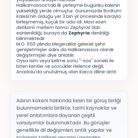
Halikarnassos’taki ilk yerleşme bugünkü kalenin
yükseldiği yerde olmuştur. Günümüzde Bodrum
Kalesi'nin olduğu yer 3 bin yıl öncesinde karayla
birleşmemiş, küçük bir ada idi.
Mavi esen
delikanlı meltem tanrısı Zephyros
'dan
esinlenildiği, buraya da
Zephyria
denildiği
bilinmektedir.
M.Ö. 650 yılında Megeralılar gelerek şehri
genişletmişler adını da Halikarnassos olarak
değiştirmişler diye anlatılır.
Oysa isim veya kelime sonu "-sos" soneki ile
biten kentler ve sözcükler Helence değil,
Anadolu’da unutulmuş olan Karca diline aittir.
Adının kökeni hakkında kesin bir görüş birliği
bulunmamakla birlikte, tarihî kaynaklar ve
yerel anlatımlara dayanan çeşitli
varsayımlar bulunmaktadır. Bu görüşler
genellikle dil değişimleri, antik yapılar ve
bölgenin tarihsel geçmişi üzerinden