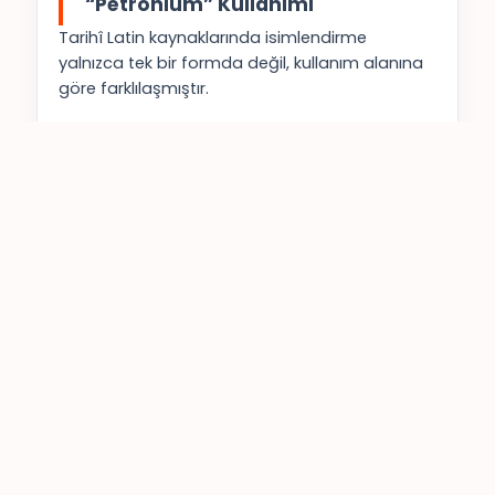
“Petronium” Kullanımı
Tarihî Latin kaynaklarında isimlendirme
yalnızca tek bir formda değil, kullanım alanına
göre farklılaşmıştır.
Kale yapısı için “Petrum” ifadesi kullanılırken,
kale çevresi ve yerleşim alanını kapsayan daha
geniş bölge için “Petronium” adı kullanılmıştır.
Bu ayrım, dönemin coğrafi adlandırma
anlayışına uygundur.
Bu bağlamda:
Petrum = kale (Saint Peter Kalesi)
Petronium = kale çevresi ve yerleşim
alanı
Bazı araştırmalarda, bu isimlerin zaman içinde
yerel telaffuz ve dil değişimleriyle farklı
biçimlere evrilmiş olabileceği ve bu süreçte