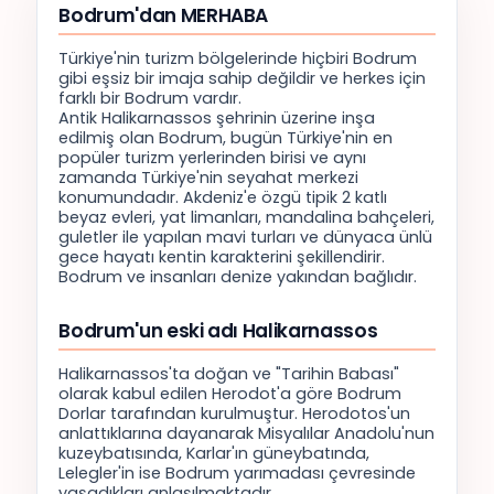
Bodrum'dan MERHABA
Türkiye'nin turizm bölgelerinde hiçbiri Bodrum
gibi eşsiz bir imaja sahip değildir ve herkes için
farklı bir Bodrum vardır.
Antik Halikarnassos şehrinin üzerine inşa
edilmiş olan Bodrum, bugün Türkiye'nin en
popüler turizm yerlerinden birisi ve aynı
zamanda Türkiye'nin seyahat merkezi
konumundadır. Akdeniz'e özgü tipik 2 katlı
beyaz evleri, yat limanları, mandalina bahçeleri,
guletler ile yapılan mavi turları ve dünyaca ünlü
gece hayatı kentin karakterini şekillendirir.
Bodrum ve insanları denize yakından bağlıdır.
Bodrum'un eski adı Halikarnassos
Halikarnassos'ta doğan ve "Tarihin Babası"
olarak kabul edilen Herodot'a göre Bodrum
Dorlar tarafından kurulmuştur. Herodotos'un
anlattıklarına dayanarak Misyalılar Anadolu'nun
kuzeybatısında, Karlar'ın güneybatında,
Lelegler'in ise Bodrum yarımadası çevresinde
yaşadıkları anlaşılmaktadır.