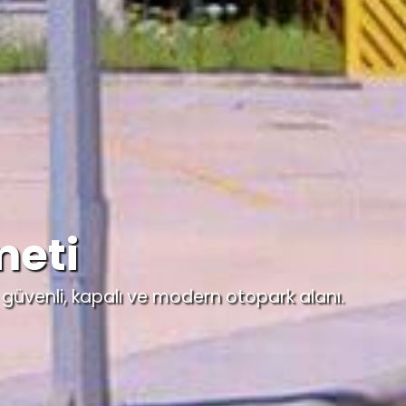
meti
güvenli, kapalı ve modern otopark alanı.