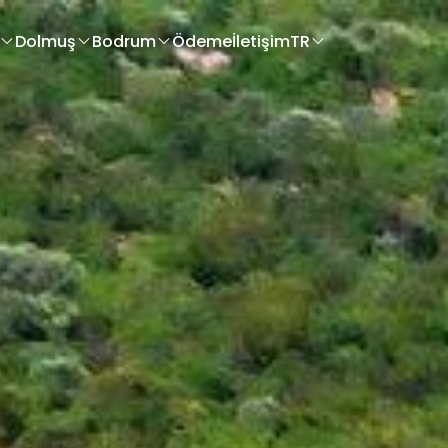
Dolmuş
Bodrum
Ödeme
İletişim
TR