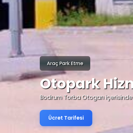
Araç Park Etme
Otopark Hiz
Bodrum Torba Otogarı içerisinde 
Ücret Tarifesi