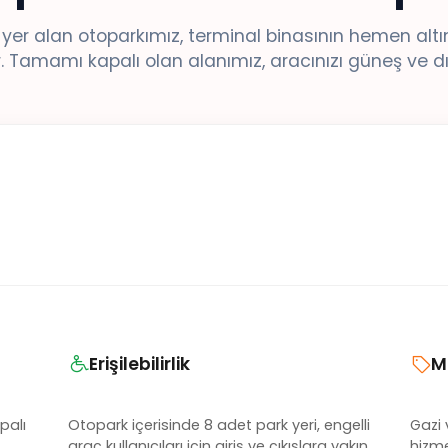
r alan otoparkımız, terminal binasının hemen altın
 Tamamı kapalı olan alanımız, aracınızı güneş ve dı
Erişilebilirlik
M
palı
Otopark içerisinde 8 adet park yeri, engelli
Gazi 
araç kullanıcıları için giriş ve çıkışlara yakın
hizmet