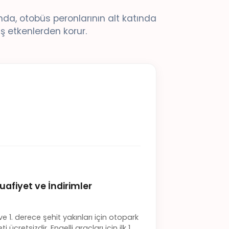
da, otobüs peronlarının alt katında
ş etkenlerden korur.
uafiyet ve İndirimler
ve 1. derece şehit yakınları için otopark
i ücretsizdir. Engelli araçları için ilk 1