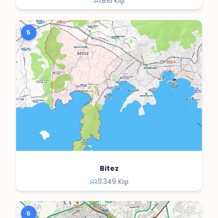
816 Kişi
5
Bitez
11.349 Kişi
6