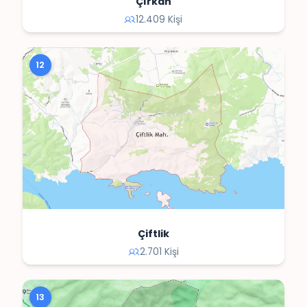
Çırkan
12.409 Kişi
12
Çiftlik
2.701 Kişi
13