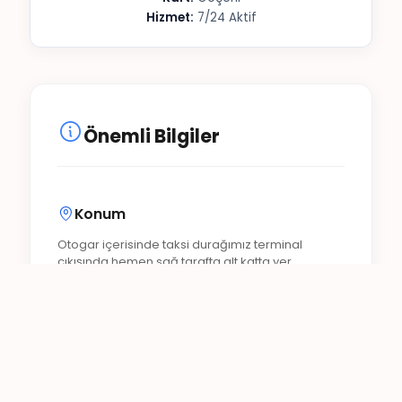
Hizmet:
7/24 Aktif
Önemli Bilgiler
Konum
Otogar içerisinde taksi durağımız terminal
çıkışında hemen sağ tarafta alt katta yer
almaktadır. Bagaj yardımı ve şehir dışı transferler
için şoförlerimizden bilgi alabilirsiniz.
Kapasite
Bodrum Otogarında haftanın 7 günü 24 saat taksi
bulabilirsiniz. Bodrum Otogarı Taksi hizmetleri