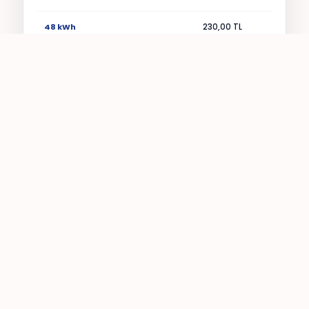
48 kWh
230,00 TL
52 kWh
250,00 TL
56 kWh
270,00 TL
60 kWh
285,00 TL
64 kWh
310,00 TL
68 kWh
325,00 TL
72 kWh
345,00 TL
76 kWh
360,00 TL
80 kWh
385,00 TL