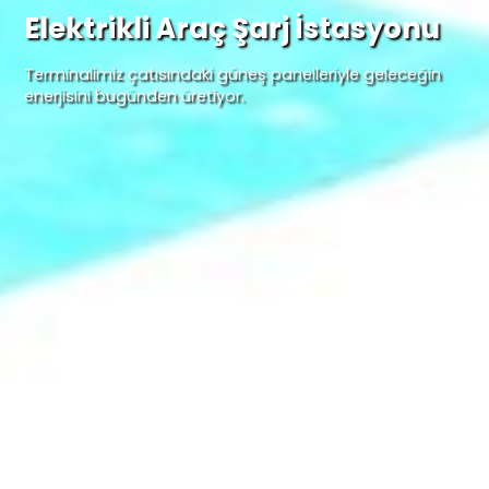
Elektrikli Araç Şarj İstasyonu
Terminalimiz çatısındaki güneş panelleriyle geleceğin
enerjisini bugünden üretiyor.