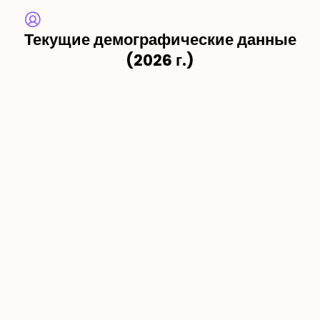
Текущие демографические данные
(2026 г.)
Официальное население: 203.035 человек
Ориентировочное зимнее население: 450.000 человек
Летнее население: 1.000.000+ (В праздничные дни 2,5-3
миллиона)
Плотность населения: 302,50 чел./км²