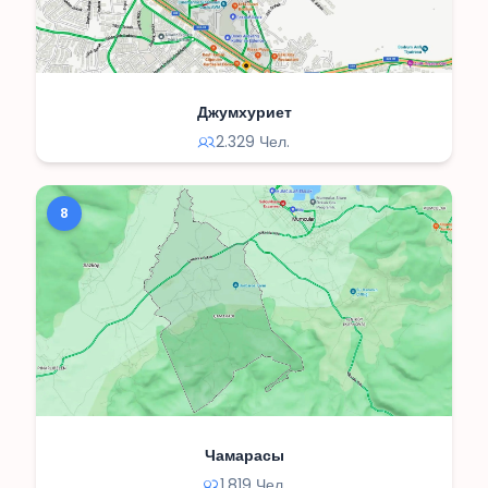
Джумхуриет
2.329 Чел.
8
Чамарасы
1.819 Чел.