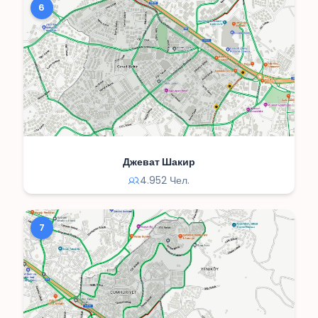
6
Джеват Шакир
4.952 Чел.
7