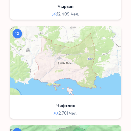
Чыркан
12.409 Чел.
12
Чифтлик
2.701 Чел.