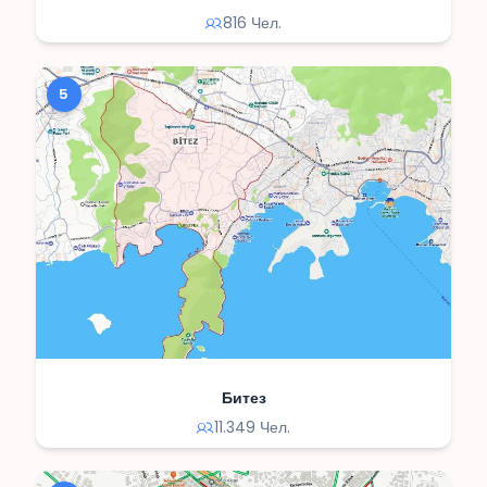
816 Чел.
5
Битез
11.349 Чел.