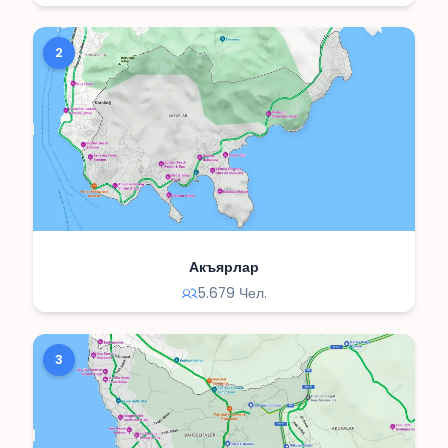
2
Акъярлар
5.679 Чел.
3