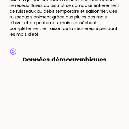
Le réseau fluvial du district se compose entièrement
de ruisseaux au débit temporaire et saisonnier. Ces
ruisseaux s'animent grâce aux pluies des mois
d'hiver et de printemps, mais s'assèchent
complètement en raison de la sécheresse pendant
les mois d'été.
Données démographiques
actuelles (2026)
Population officielle: 203.035 personnes
Population hivernale estimée: 450.000 personnes
Population estivale: plus de 1.000.000 (2,5 à 3 millions
pendant les vacances et jours fériés)
Densité de population: 302,50 personnes/km²