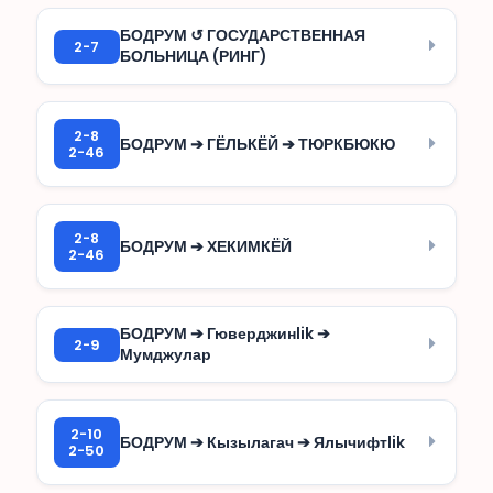
БОДРУМ ↺ ГОСУДАРСТВЕННАЯ
2-7
БОЛЬНИЦА (РИНГ)
2-8
БОДРУМ ➔ ГЁЛЬКЁЙ ➔ ТЮРКБЮКЮ
2-46
2-8
БОДРУМ ➔ ХЕКИМКЁЙ
2-46
БОДРУМ ➔ Гюверджинlik ➔
2-9
Мумджулар
2-10
БОДРУМ ➔ Кызылагач ➔ Ялычифтlik
2-50