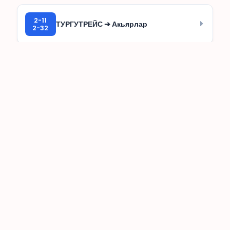
2-11
ТУРГУТРЕЙС ➔ Акьярлар
2-32
2-11
ТУРГУТРЕЙС ➔ Багла Ситеси
2-32
2-12
ТУРГУТРЕЙС ↺ КАРАБАГ (РИНГ)
2-38
2-12B
ТУРГУТРЕЙС ↺ АКЧААЛАН (РИНГ)
2-13
БОДРУМ ↺ ГЮМБЕТ (РИНГ)
2-52