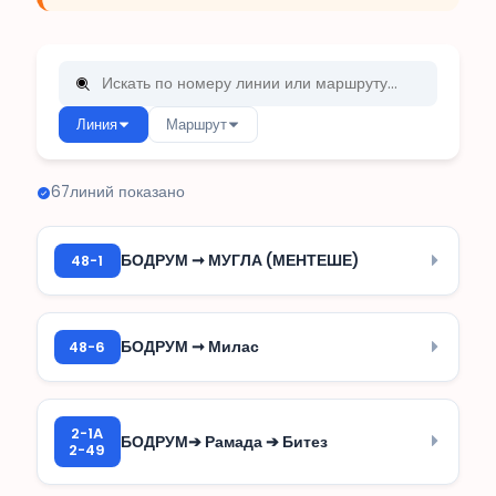
Линия
Маршрут
67
линий показано
48-1
БОДРУМ ➞ МУГЛА (МЕНТЕШЕ)
48-6
БОДРУМ ➞ Милас
2-1A
БОДРУМ➔ Рамада ➔ Битез
2-49