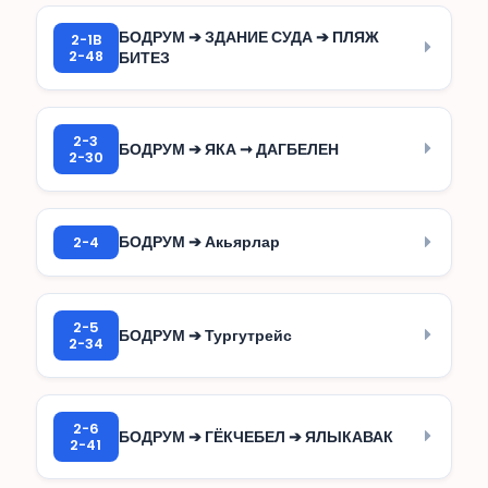
БОДРУМ ➔ ЗДАНИЕ СУДА ➔ ПЛЯЖ
2-1B
2-48
БИТЕЗ
2-3
БОДРУМ ➔ ЯКА ➞ ДАГБЕЛЕН
2-30
2-4
БОДРУМ ➔ Акьярлар
2-5
БОДРУМ ➔ Тургутрейс
2-34
2-6
БОДРУМ ➔ ГЁКЧЕБЕЛ ➔ ЯЛЫКАВАК
2-41