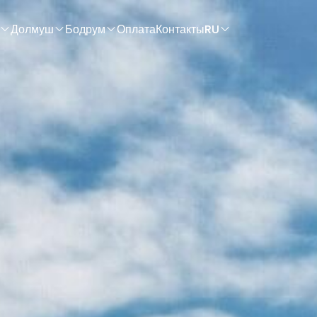
Долмуш
Бодрум
Оплата
Контакты
RU