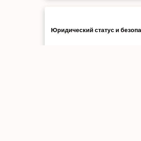
Юридический статус и безоп
Поскольку через наш сайт данные от 
конфиденциальность важна для нас, 
Управление файлами cookie и
Вы можете заблокировать или удалит
cookie может помешать работе некот