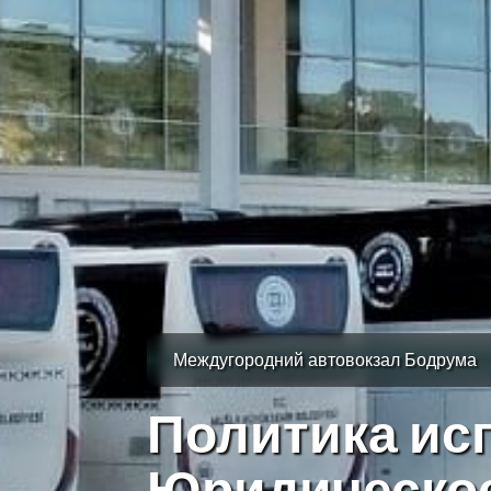
Междугородний автовокзал Бодрума
Политика ис
Юридическо