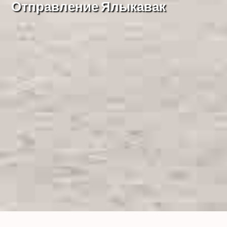
Отправление Ялыкавак