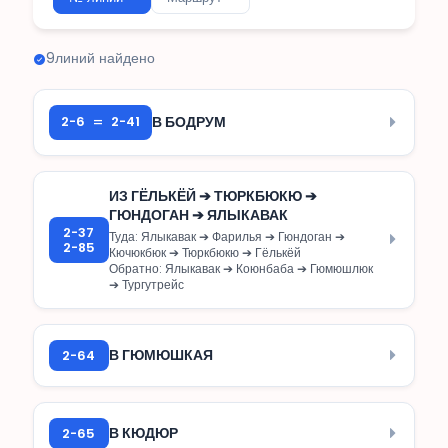
9
линий найдено
=
2-6
2-41
В БОДРУМ
ИЗ ГЁЛЬКЁЙ ➔ ТЮРКБЮКЮ ➔
ГЮНДОГАН ➔ ЯЛЫКАВАК
2-37
Туда: Ялыкавак ➔ Фарилья ➔ Гюндоган ➔
2-85
Кючюкбюк ➔ Тюркбюкю ➔ Гёлькёй
Обратно: Ялыкавак ➔ Коюнбаба ➔ Гюмюшлюк
➔ Тургутрейс
2-64
В ГЮМЮШКАЯ
2-65
В КЮДЮР