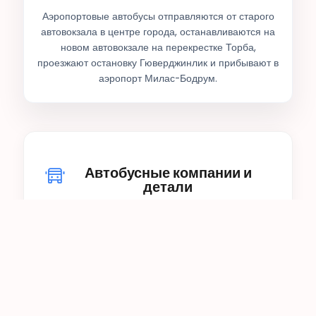
Аэропортовые автобусы отправляются от старого
автовокзала в центре города, останавливаются на
новом автовокзале на перекрестке Торба,
проезжают остановку Гюверджинлик и прибывают в
аэропорт Милас-Бодрум.
Автобусные компании и
детали
Внутренние рейсы
Для внутренних рейсов автобусы отправляются из
центра Бодрума за 2 часа до вылета, а с
автовокзала Бодрума примерно за 1 час 50 минут.