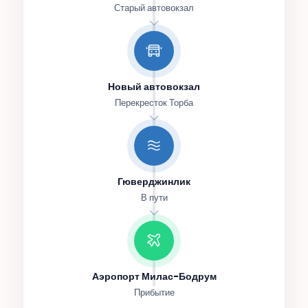
Старый автовокзал
Новый автовокзал
Перекресток Торба
Гюверджинлик
В пути
Аэропорт Милас-Бодрум
Прибытие