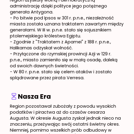
region uzyskały wolną i demokratyczną
administrację dzięki polityce jego potężnego
generała Antygona.
- Po bitwie pod Ipsos w 301 r. p.n.e., niezależność
miasta została uznana traktatem zawartym między
generałami. W III w. p.n.e. stało się sojusznikiem
ptolemejskiego królestwa Egiptu.
- Zgodnie z "Traktatem z Apamei" z 188 r. p.n.e.,
Halikarnas odzyskał wolność.
- Przyłączone do rzymskiej prowincji Azji w 129 r.
p.n.e., miasto zamieniło się w małą osadę, daleką
od swoich dawnych świetności.
- W 80 r. p.n.e. stało się celem ataków i zostało
splądrowane przez pirata Verresa.
Nasza Era
Region pozostawał zubożały z powodu wysokich
podatków i piractwa aż do czasów cesarza
Augusta. W okresie Augusta zyskał jednak nieco na
znaczeniu, przeżywając swój ostatni świetny okres.
Niemniej, pomimo wszelkich prób odbudowy w