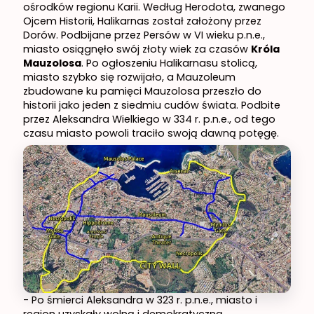
ośrodków regionu Karii. Według Herodota, zwanego
Ojcem Historii, Halikarnas został założony przez
Dorów. Podbijane przez Persów w VI wieku p.n.e.,
miasto osiągnęło swój złoty wiek za czasów
Króla
Mauzolosa
. Po ogłoszeniu Halikarnasu stolicą,
miasto szybko się rozwijało, a Mauzoleum
zbudowane ku pamięci Mauzolosa przeszło do
historii jako jeden z siedmiu cudów świata. Podbite
przez Aleksandra Wielkiego w 334 r. p.n.e., od tego
czasu miasto powoli traciło swoją dawną potęgę.
- Po śmierci Aleksandra w 323 r. p.n.e., miasto i