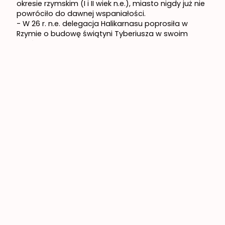
okresie rzymskim (I i II wiek n.e.), miasto nigdy już nie
powróciło do dawnej wspaniałości.
- W 26 r. n.e. delegacja Halikarnasu poprosiła w
Rzymie o budowę świątyni Tyberiusza w swoim
mieście, twierdząc, że od 1200 lat nie było w nim
trzęsienia ziemi. Niestety wysiłki te okazały się
bezskuteczne.
- Po podziale Cesarstwa Rzymskiego w 395 r. n.e.,
Halikarnas znalazł się pod władzą Cesarstwa
Bizantyjskiego. Z chrześcijaństwem miasto stało się
ośrodkiem biskupim zależnym od archidiecezji
Afrodyzji.
- Zrujnowany przez trzęsienia ziemi w XII, XIII i XIV
wieku n.e., Halikarnas prawie całkowicie wyludnił się
podczas kolejnych dwóch stuleci panowania
Bizancjum.
Kontynuując swoje istnienie jako mała osada w
okresach rzymskim i bizantyjskim, Bodrum krótko
znajdowało się w granicach księstwa Menteşe w XIII
wieku n.e. Stało się ważną bazą strategiczną dzięki
zamkowi zbudowanemu przez Joannitów w latach
1403-1522
. Zamek w Bodrum jest do dziś jednym z
najważniejszych symboli miasta. W 1523 r., za