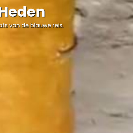
 Heden
ts van de blauwe reis.