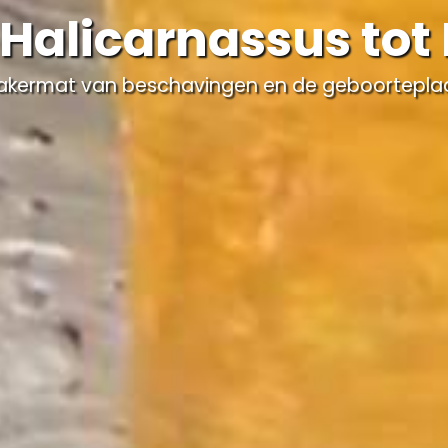
Halicarnassus tot
bakermat van beschavingen en de geboorteplaa