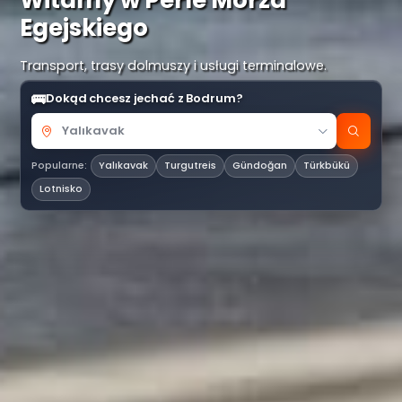
Witamy w Perle Morza
Egejskiego
Transport, trasy dolmuszy i usługi terminalowe.
🚌
Dokąd chcesz jechać z Bodrum?
Popularne:
Yalıkavak
Turgutreis
Gündoğan
Türkbükü
Lotnisko