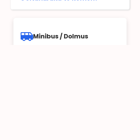
Minibus / Dolmus
U kunt Göltürkbükü bereiken met de 2-8 / 2-
46 lijn vanaf Bodrum Centrum (oud
busstation).
De rit duurt ongeveer 25-30 minuten.
Bekijk Route
Met de Taxi