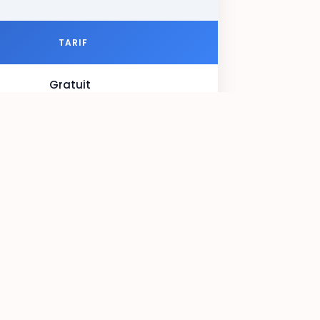
TARIF
Gratuit
65 TL
≈ €1.18
90 TL
≈ €1.70
40 TL
≈ €0.75
4.000 TL