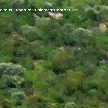
olmus
Bodrum
Paiement
Contact
FR