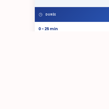
DURÉE
0 - 25 min
25 min - 1 hour
1 - 2 hours
chaque heure suppl.
Abonnement mensuel