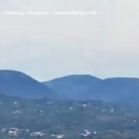
Dolmuş
Bodrum
Ödeme
İletişim
TR