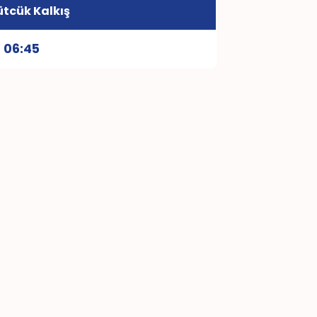
tcük Kalkış
06:45
e 1 kere Söğütcük'e seferi vardır.
kit ödeme geçmemektedir.