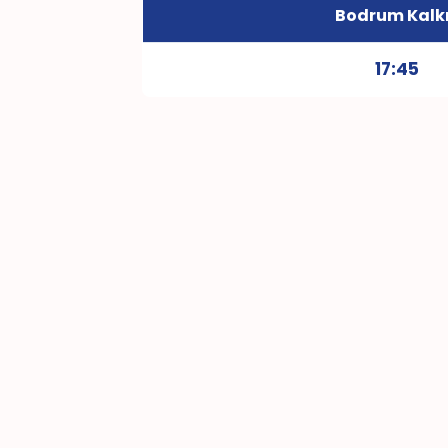
Bodrum Kalk
17:45
Hat Hakkında Genel Bilgi
Hat Mesafesi: 59 KM
4-35 Bodrum - Söğütcük dolmuş hattı
Pazar seferi yoktur.
Ödeme işlemleri Kent Kart, temassı