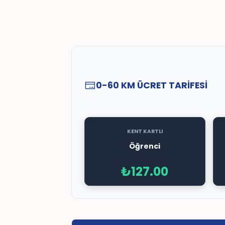
0-60 KM ÜCRET TARİFESİ
KENT KARTLI
Öğrenci
₺127.00