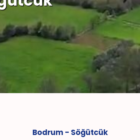
ğütcük
Bodrum - Söğütcük