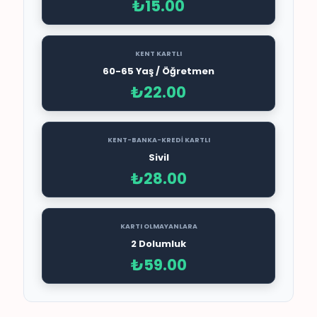
₺15.00
KENT KARTLI
60-65 Yaş / Öğretmen
₺22.00
KENT-BANKA-KREDİ KARTLI
Sivil
₺28.00
KARTI OLMAYANLARA
2 Dolumluk
₺59.00