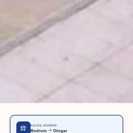
KALKIŞ: BODRUM
Bodrum
Otogar