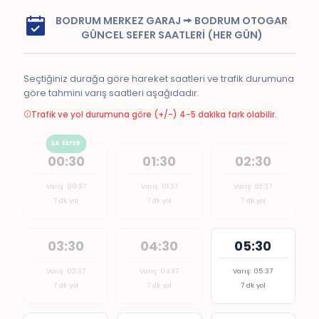
BODRUM MERKEZ GARAJ 🠚 BODRUM OTOGAR
GÜNCEL SEFER SAATLERİ (HER GÜN)
Seçtiğiniz durağa göre hareket saatleri ve trafik durumuna
göre tahmini varış saatleri aşağıdadır.
Trafik ve yol durumuna göre (+/-) 4-5 dakika fark olabilir.
İLK SEFER
00:30
01:30
02:30
Varış: 00:37
Varış: 01:37
Varış: 02:37
7 dk yol
7 dk yol
7 dk yol
03:30
04:30
05:30
Varış: 03:37
Varış: 04:37
Varış: 05:37
7 dk yol
7 dk yol
7 dk yol