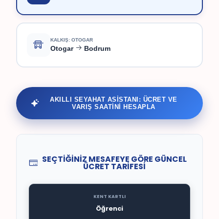
KALKIŞ: OTOGAR
Otogar
Bodrum
AKILLI SEYAHAT ASİSTANI: ÜCRET VE
VARIŞ SAATİNİ HESAPLA
SEÇTİĞİNİZ MESAFEYE GÖRE GÜNCEL
ÜCRET TARİFESİ
KENT KARTLI
Öğrenci