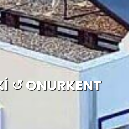
Kİ ↺ ONURKENT