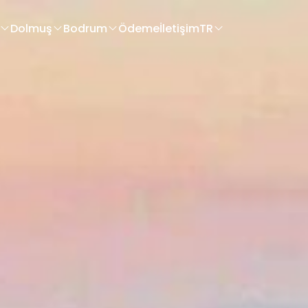
Dolmuş
Bodrum
Ödeme
İletişim
TR