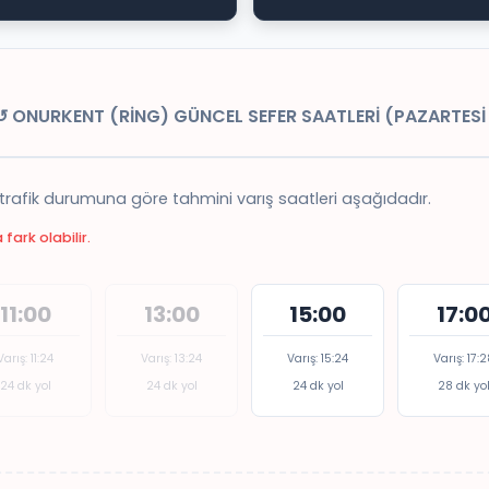
 ONURKENT (RİNG) GÜNCEL SEFER SAATLERİ (PAZARTESİ
 trafik durumuna göre tahmini varış saatleri aşağıdadır.
fark olabilir.
11:00
13:00
15:00
17:0
Varış: 11:24
Varış: 13:24
Varış: 15:24
Varış: 17:
24 dk yol
24 dk yol
24 dk yol
28 dk yo