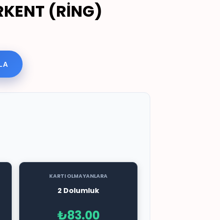
KENT (RİNG)
LA
KARTI OLMAYANLARA
2 Dolumluk
₺83.00