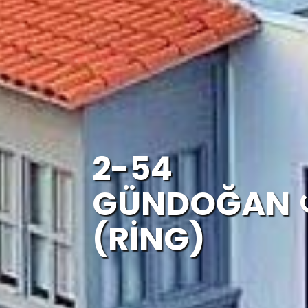
2-54
GÜNDOĞAN ↺
(RİNG)