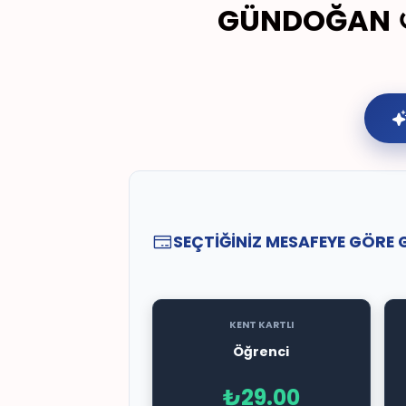
GÜNDOĞAN ↺
SEÇTİĞİNİZ MESAFEYE GÖRE 
KENT KARTLI
Öğrenci
₺29.00