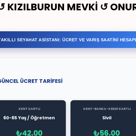
 KIZILBURUN MEVKİ ↺ ONUR
AKILLI SEYAHAT ASİSTANI: ÜCRET VE VARIŞ SAATİNİ HESAP
GÜNCEL ÜCRET TARİFESİ
KENT KARTLI
KENT-BANKA-KREDİ KARTLI
60-65 Yaş / Öğretmen
Sivil
₺42.00
₺56.00