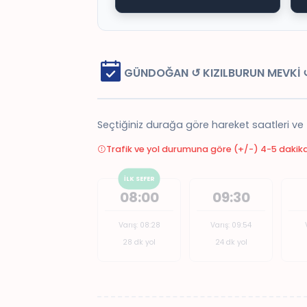
GÜNDOĞAN ↺ KIZILBURUN MEVKİ ↺
Seçtiğiniz durağa göre hareket saatleri ve
Trafik ve yol durumuna göre (+/-) 4-5 dakika 
İLK SEFER
08:00
09:30
Varış: 08:28
Varış: 09:54
28 dk yol
24 dk yol