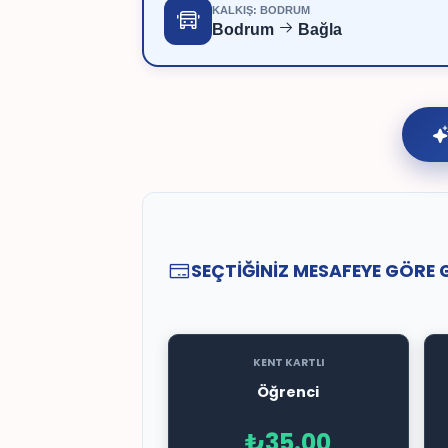
KALKIŞ: BODRUM
Bodrum
Bağla
SEÇTİĞİNİZ MESAFEYE GÖRE 
KENT KARTLI
Öğrenci
₺35.00