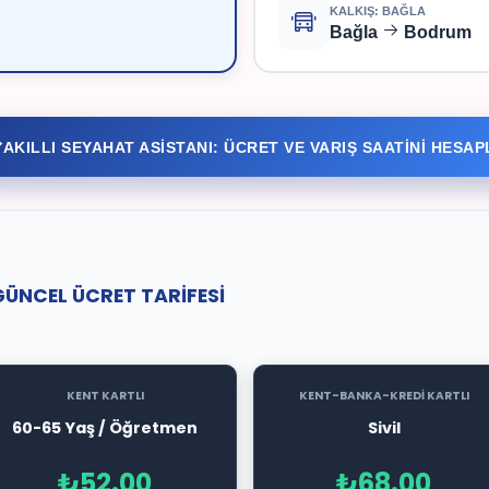
KALKIŞ: BAĞLA
Bağla
Bodrum
AKILLI SEYAHAT ASİSTANI: ÜCRET VE VARIŞ SAATİNİ HESAP
GÜNCEL ÜCRET TARİFESİ
KENT KARTLI
KENT-BANKA-KREDİ KARTLI
60-65 Yaş / Öğretmen
Sivil
₺52.00
₺68.00