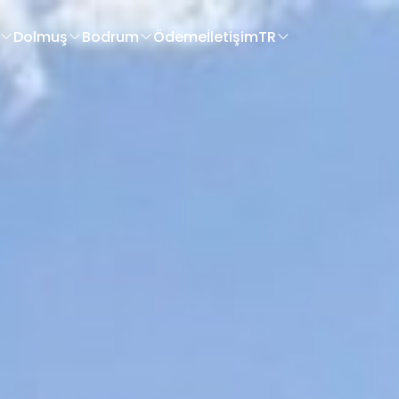
Dolmuş
Bodrum
Ödeme
İletişim
TR