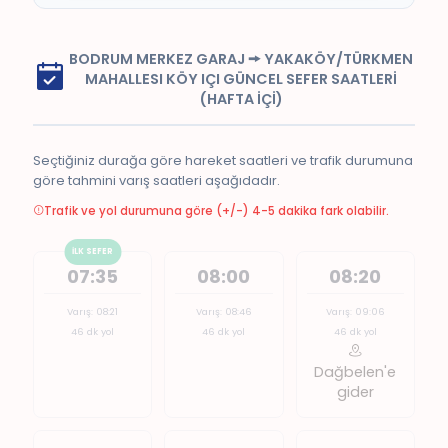
BODRUM MERKEZ GARAJ 🠚 YAKAKÖY/TÜRKMEN
MAHALLESI KÖY IÇI GÜNCEL SEFER SAATLERİ
(HAFTA İÇİ)
Seçtiğiniz durağa göre hareket saatleri ve trafik durumuna
göre tahmini varış saatleri aşağıdadır.
Trafik ve yol durumuna göre (+/-) 4-5 dakika fark olabilir.
İLK SEFER
07:35
08:00
08:20
Varış: 08:21
Varış: 08:46
Varış: 09:06
46 dk yol
46 dk yol
46 dk yol
Dağbelen'e
gider