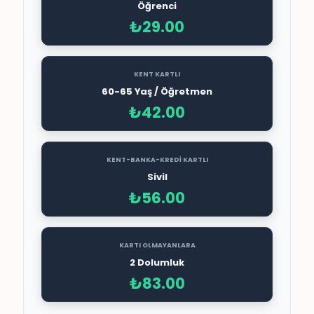
Öğrenci
₺29.00
KENT KARTLI
60-65 Yaş / Öğretmen
₺42.00
KENT-BANKA-KREDİ KARTLI
Sivil
₺56.00
KARTI OLMAYANLARA
2 Dolumluk
₺83.00