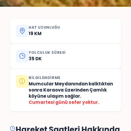
HAT UZUNLUĞU
19 KM
YOLCULUK SÜRESI
35 DK
BILGILENDIRME
Mumcular Meydanından kalktıktan
sonra Karaova üzerinden Çamlık
köyüne ulaşım sağlar.
Cumartesi günü sefer yoktur.
Hareket Saatleri Hakkında