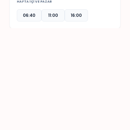
HAFTA İÇİ VE PAZAR
06:40
11:00
16:00
Çamlık
Mumcular
HAFTA İÇİ VE PAZAR
10:00
15:00
18:00
NOT: BELİRTİLEN SAATLER PLANLANAN HAREKET
SAATLERİ OLUP YOLCU YOĞUNLUĞU, TRAFİK
YOĞUNLUĞU, OLUMSUZ HAVA ŞARTLARI, ARIZA,
KAZA GİBİ ELİMİZDE OLMAYAN ZORLAYICI
NEDENLERLE SEFER SAATLERİ DEĞİŞİKLİK
GÖSTEREBİLİR !!!